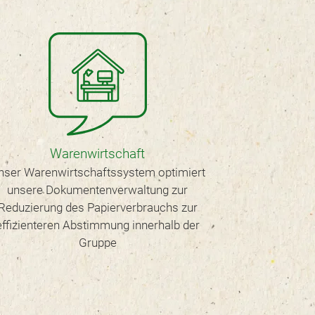
Warenwirtschaft
Verpac
nser Warenwirtschaftssystem optimiert
Wann imme
unsere Dokumentenverwaltung zur
unverpackte W
Reduzierung des Papierverbrauchs zur
die Verp
effizienteren Abstimmung innerhalb der
Gruppe