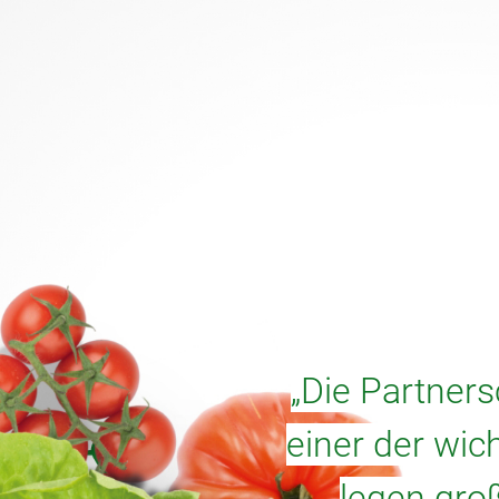
„Die Partner
einer der wic
legen gro